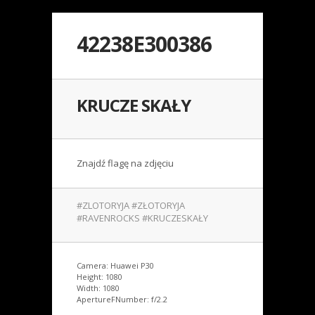
42238E300386
KRUCZE SKAŁY
Znajdź flagę na zdjęciu
#ZLOTORYJA #ZŁOTORYJA
#RAVENROCKS #KRUCZESKAŁY
Camera: Huawei P30
Height: 1080
Width: 1080
ApertureFNumber: f/2.2