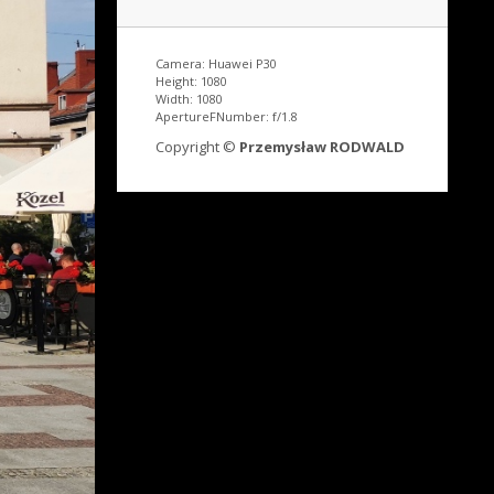
Camera: Huawei P30
Height: 1080
Width: 1080
ApertureFNumber: f/1.8
Copyright ©
Przemysław RODWALD