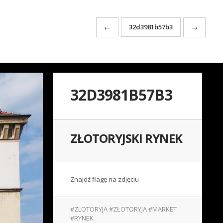
32d3981b57b3
←
→
32D3981B57B3
ZŁOTORYJSKI RYNEK
Znajdź flagę na zdjęciu
#ZLOTORYJA #ZŁOTORYJA #MARKET
#RYNEK