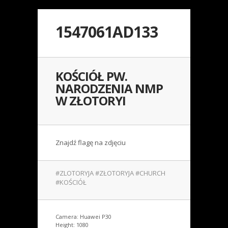
1547061AD133
KOŚCIÓŁ PW.
NARODZENIA NMP
W ZŁOTORYI
Znajdź flagę na zdjęciu
#ZLOTORYJA #ZŁOTORYJA #CHURCH
#KOŚCIÓŁ
Camera: Huawei P30
Height: 1080