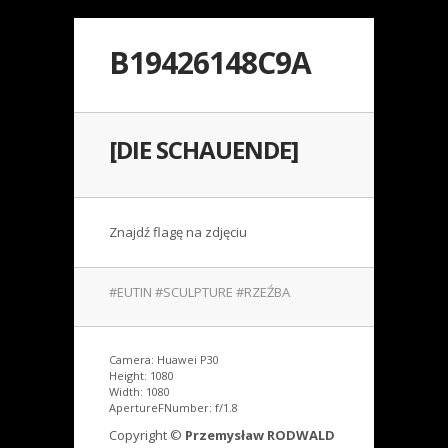
B19426148C9A
[DIE SCHAUENDE]
Znajdź flagę na zdjęciu
#EUTIN #SCULPTURE #RZEŹBA
Camera: Huawei P30
Height: 1080
Width: 1080
ApertureFNumber: f/1.8
Copyright ©
Przemysław RODWALD