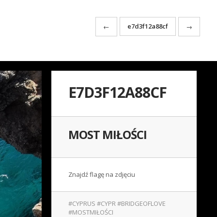
e7d3f12a88cf
←
→
E7D3F12A88CF
MOST MIŁOŚCI
Znajdź flagę na zdjęciu
#CYPRUS #CYPR #BRIDGEOFLOVE
#MOSTMIŁOŚCI