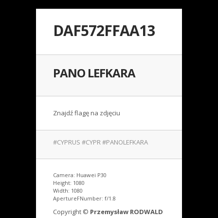
DAF572FFAA13
PANO LEFKARA
Znajdź flagę na zdjęciu
#CYPRUS #CYPR #PANOLEFKARA
Camera: Huawei P30
Height: 1080
Width: 1080
ApertureFNumber: f/1.8
Copyright ©
Przemysław RODWALD