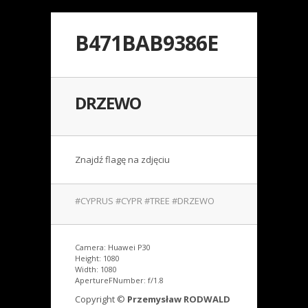
B471BAB9386E
DRZEWO
Znajdź flagę na zdjęciu
#CYPRUS #CYPR #TREE #DRZEWO
Camera: Huawei P30
Height: 1080
Width: 1080
ApertureFNumber: f/1.8
Copyright ©
Przemysław RODWALD