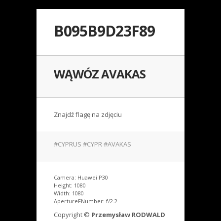
B095B9D23F89
WĄWÓZ AVAKAS
Znajdź flagę na zdjęciu
#CYPRUS #CYPR #AVAKAS
Camera: Huawei P30
Height: 1080
Width: 1080
ApertureFNumber: f/2.2
Copyright ©
Przemysław RODWALD