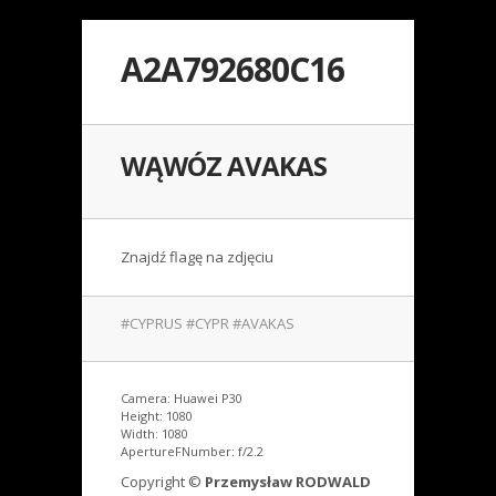
A2A792680C16
WĄWÓZ AVAKAS
Znajdź flagę na zdjęciu
#CYPRUS #CYPR #AVAKAS
Camera: Huawei P30
Height: 1080
Width: 1080
ApertureFNumber: f/2.2
Copyright ©
Przemysław RODWALD