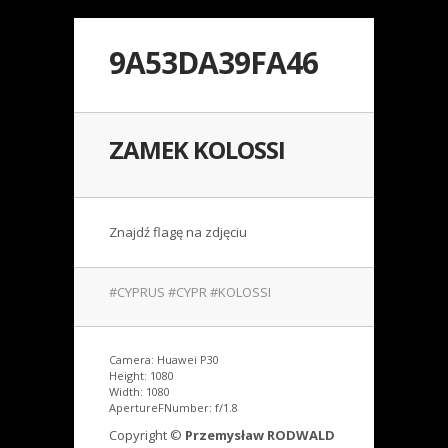
9A53DA39FA46
ZAMEK KOLOSSI
Znajdź flagę na zdjęciu
#CYPRUS #CYPR #KOLOSSI
Camera: Huawei P30
Height: 1080
Width: 1080
ApertureFNumber: f/1.8
Copyright ©
Przemysław RODWALD