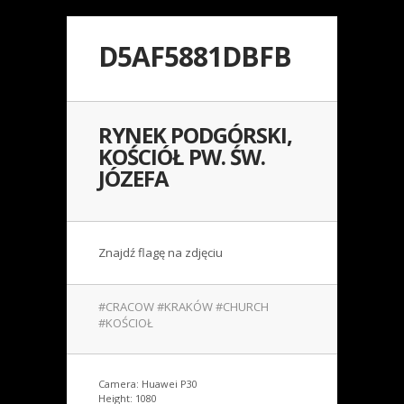
D5AF5881DBFB
RYNEK PODGÓRSKI,
KOŚCIÓŁ PW. ŚW.
JÓZEFA
Znajdź flagę na zdjęciu
#CRACOW #KRAKÓW #CHURCH
#KOŚCIOŁ
Camera: Huawei P30
Height: 1080