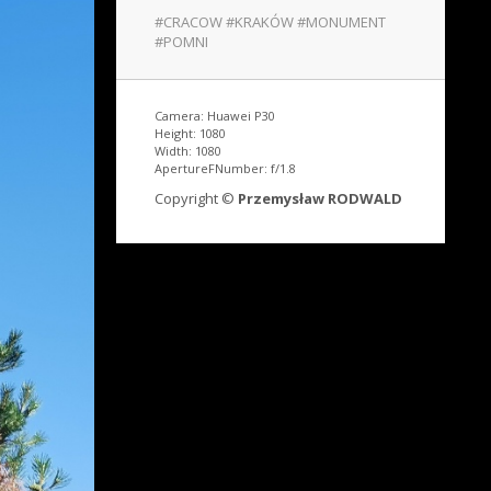
#CRACOW #KRAKÓW #MONUMENT
#POMNI
Camera: Huawei P30
Height: 1080
Width: 1080
ApertureFNumber: f/1.8
Copyright ©
Przemysław RODWALD