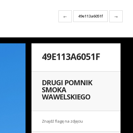
49e113a6051f
←
→
49E113A6051F
DRUGI POMNIK
SMOKA
WAWELSKIEGO
Znajdź flagę na zdjęciu