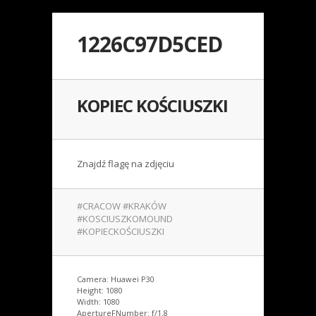
1226C97D5CED
KOPIEC KOŚCIUSZKI
Znajdź flagę na zdjęciu
#CRACOW #KRAKÓW
#KOSCIUSZKOMOUND
#KOPIECKOŚCIUSZKI
Camera: Huawei P30
Height: 1080
Width: 1080
ApertureFNumber: f/1.8