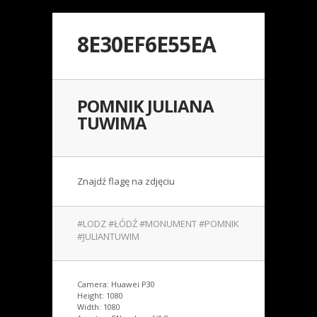
8E30EF6E55EA
POMNIK JULIANA
TUWIMA
Znajdź flagę na zdjęciu
#LODZ #ŁÓDŹ #MONUMENT #POMNIK
#JULIANTUWIM
Camera: Huawei P30
Height: 1080
Width: 1080