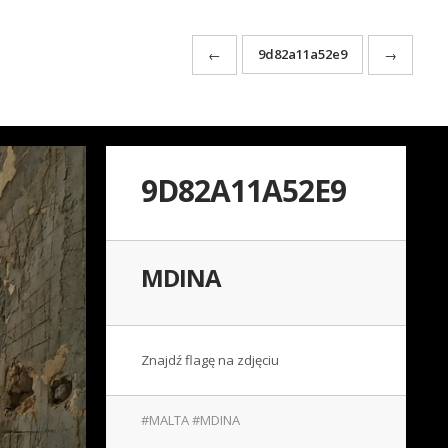
9d82a11a52e9
←
→
9D82A11A52E9
MDINA
Znajdź flagę na zdjęciu
#MALTA #MDINA