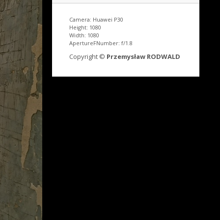
Camera: Huawei P30
Height: 1080
Width: 1080
ApertureFNumber: f/1.8
Copyright ©
Przemysław RODWALD