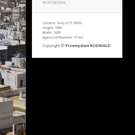
#CATHEDRAL
Camera: Sony ILCE-5000L
Height: 1080
Width: 1080
ApertureFNumber: f/14.0
Copyright ©
Przemysław RODWALD