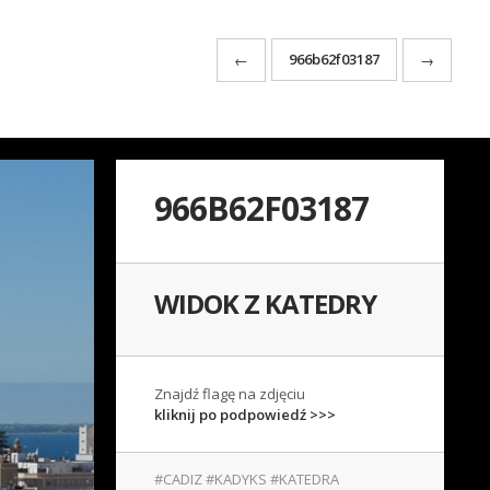
966b62f03187
←
→
966B62F03187
WIDOK Z KATEDRY
Znajdź flagę na zdjęciu
kliknij po podpowiedź >>>
#CADIZ #KADYKS #KATEDRA