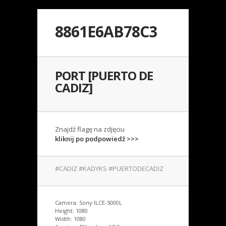
8861E6AB78C3
PORT [PUERTO DE
CADIZ]
Znajdź flagę na zdjęciu
kliknij po podpowiedź >>>
#CADIZ #KADYKS #PUERTODECADIZ
Camera: Sony ILCE-5000L
Height: 1080
Width: 1080