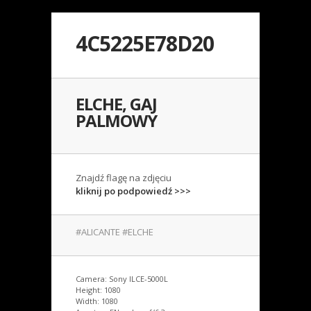
4C5225E78D20
ELCHE, GAJ
PALMOWY
Znajdź flagę na zdjęciu
kliknij po podpowiedź >>>
#ALICANTE #ELCHE
Camera: Sony ILCE-5000L
Height: 1080
Width: 1080