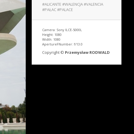
#ALICANTE #WALENCJA #VALENCIA
#PAŁAC #PALACE
Camera: Sony ILCE-5000L
Height: 1080
Width: 1080
ApertureFNumber: f/13.0
Copyright ©
Przemysław RODWALD