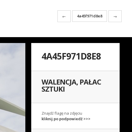
4a45f971d8e8
←
→
4A45F971D8E8
WALENCJA, PAŁAC
SZTUKI
Znajdź flagę na zdjęciu
kliknij po podpowiedź >>>