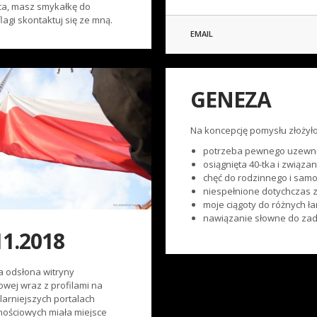
sca, masz smykałkę do
agi skontaktuj się ze mną.
EMAIL
GENEZA
Na koncepcję pomysłu złożyło 
potrzeba pewnego uzewnęt
osiągnięta 40-tka i związ
chęć do rodzinnego i sam
niespełnione dotychczas 
moje ciągoty do różnych ła
nawiązanie słowne do za
11.2018
a odsłona witryny
owej wraz z profilami na
larniejszych portalach
nościowych miała miejsce