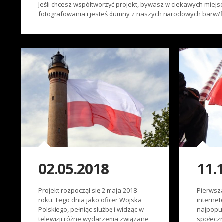
Jeśli chcesz współtworzyć projekt, bywasz w ciekawych miej
fotografowania i jesteś dumny z naszych narodowych barw/fl
02.05.2018
11.
Projekt rozpoczął się 2 maja 2018
Pierwsz
roku. Tego dnia jako oficer Wojska
internet
Polskiego, pełniąc służbę i widząc w
najpopu
telewizji różne wydarzenia związane
społecz