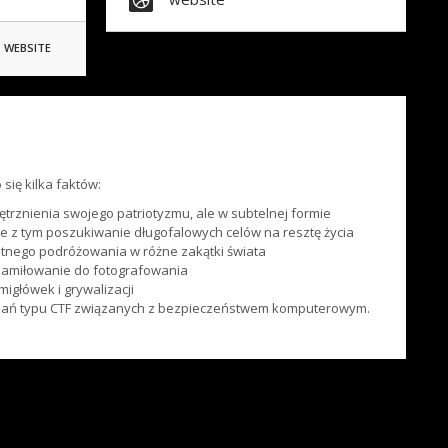
WEBSITE
się kilka faktów:
rznienia swojego patriotyzmu, ale w subtelnej formie
ane z tym poszukiwanie długofalowych celów na resztę życia
otnego podróżowania w różne zakątki świata
zamiłowanie do fotografowania
migłówek i grywalizacji
dań typu CTF związanych z bezpieczeństwem komputerowym.