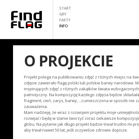
START
GRY
FAKTY
INFO
O PROJEKCIE
Projekt polega na publikowaniu zdjęć z różnych miejsc na świ
zdjęcie zawierało flagę polski lub polskie barwy narodowe. 
inspirujących zdjęć z różnych zakątków świata wzbogaconyc
patriotyczny. Na kompozycję każdego zdjęcia będzie składała 
fragment, cień, zarys, barwy, ...) umieszczona w sposób nie z
zauważenia.
Mam nadzieję, że wraz z rozwojem projektu moje umiejętności
rozwijać i będę w stanie tworzyć coraz ciekawsze kompozycj
globu. Na pytanie jak długo projekt będzie trwał trudno mi pr
aby trwał nawet 50 lat, jeśli oczywiście zdrowie dopisze.