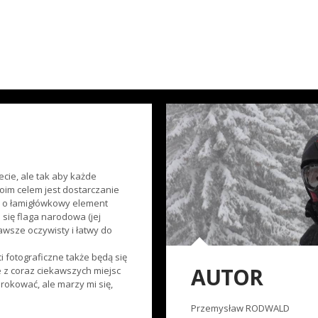
ecie, ale tak aby każde
Moim celem jest dostarczanie
h o łamigłówkowy element
się flaga narodowa (jej
awsze oczywisty i łatwy do
 fotograficzne także będą się
AUTOR
e z coraz ciekawszych miejsc
orokować, ale marzy mi się,
Przemysław RODWALD