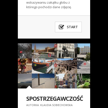
wskazywaniu zakątku globu z
którego pochodzi dane zdjęcię.
START
SPOSTRZEGAWCZOŚĆ
AUTORKA: KLAUDIA SOBIECHOWSKA