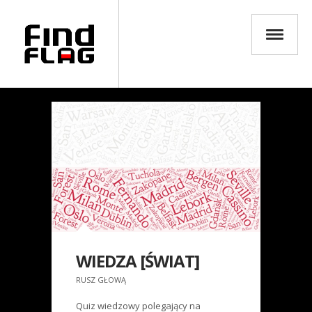
WIEDZA [ŚWIAT]
RUSZ GŁOWĄ
Quiz wiedzowy polegający na